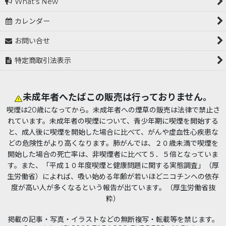
What's New
カレンダー
お問い合せ
特定商取引法表示
未成年者へたばこの販売は行っておりません。
喫煙は20歳になってから。未成年者への煙草の販売は法律で禁止さ
れています。未成年者の喫煙について、青少年期に喫煙を開始する
と、成人後に喫煙を開始した場合に比べて、がんや虚血性心疾患な
どの危険性がより高くなります。肺がんでは、２０歳未満で喫煙を
開始した場合の死亡率は、非喫煙者に比べて５．５倍となっていま
す。また、「平成１０年度喫煙と健康問題に関する実態調査」（厚
生労働省）によれば、吸い始める年齢が若いほどニコチンへの依存
度が高い人が多くなるという報告が出ています。（厚生労働省抜
粋）
掲載の記事・写真・イラストなどの無断複写・転載等を禁じます。