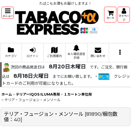
たばこもお酒もお届けしますよ！
メニュー
マイペー
カート
ジ
本人確認送信
カテゴリ
ログイン
ご利用案内
問い合わせ
手順
8月20日木曜日
次回の商品発送日は
です。ご注文、銀行振
8月18日火曜日
・
クレジッ
込は
までにお願い致します。
トカードのご利用が可能になりました。
ホーム
>
テリアーIQOS ILUMA専用
>
１カートン単位用
>
テリア・フュージョン・メンソール
テリア・フュージョン・メンソール
[
81890/梱包数
値：40
]