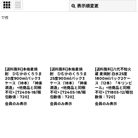
表示順変更
閉じる
17
件
表示数
:
並び順
:
絞り込む
[送料無料]本格麦焼
[送料無料]本格麦焼
[送料無料]八代不知火
酎 ひむかのくろうま
酎 ひむかのくろうま
蔵 麦焼酎 白水25度
20度900mlパック3
25度900mlパック3
1800mlパック2ケー
ケース（18本）「神楽
ケース（18本）「神楽
ス（12本）「キリンビ
酒造」 <他商品と同梱
酒造」<他商品と同梱
ール」<他商品と同梱
不可>
[
72406-18/梱
不可>
[
72405-18/梱
不可>
[
71805-12/梱包
包数値：720
]
包数値：720
]
数値：720
]
会員のみ表示
会員のみ表示
会員のみ表示