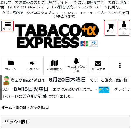
麦焼酎 - 愛煙家の為のたばこ専門サイト-「 たばこ通販専門店 たばこ宅配
便 TABACO EXPRESS 」＋お酒も販売＋クレジットカード利用可。
たばこ宅配便 タバコエクスプレス TABACO EXPRESS１カートンから全国
発送承ります。
メニュー
マイペー
カート
ジ
本人確認送信
カテゴリ
ログイン
ご利用案内
問い合わせ
手順
8月20日木曜日
次回の商品発送日は
です。ご注文、銀行振
8月18日火曜日
・
クレジッ
込は
までにお願い致します。
トカードのご利用が可能になりました。
ホーム
>
麦焼酎
>
パック1個口
パック1個口