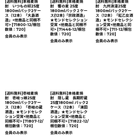
[送料無料]本格麦焼
[送料無料]本格麦焼
[送料無料]本格麦焼
酎 いつもの奴25度
酎 響の麦 25度
酎 九州浪漫25度
1800mlパック2ケー
1800mlパック２ケー
1800mlパック2ケー
ス（12本）「大島酒
ス(12本)「宗政酒造」
ス（12本）「紅乙女酒
造」<他商品と同梱不
★モンドセレクション
造」★モンドセレクシ
可>
[
71800-12/梱包
受賞 <他商品と同梱不
ョン受賞<他商品と同
数値：720
]
可>
[
71446-12/梱包
梱不可>
[
711-12/梱包
数値：720
]
数値：720
]
会員のみ表示
会員のみ表示
会員のみ表示
[送料無料]壱岐麦焼
[送料無料]本格麦焼
酎 壱岐っ娘25度
酎 隠し蔵 長期貯蔵
1800mlパック2ケー
25度1800ml パック2
ス（12本）「壱岐の蔵
ケース（12本）「濱田
酒造」★モンドセレク
酒造」★モンドセレク
ション受賞<他商品と
ション受賞<他商品と
同梱不可>
[
71807-12/
同梱不可>
[
71822-12/
梱包数値：720
]
梱包数値：720
]
会員のみ表示
会員のみ表示