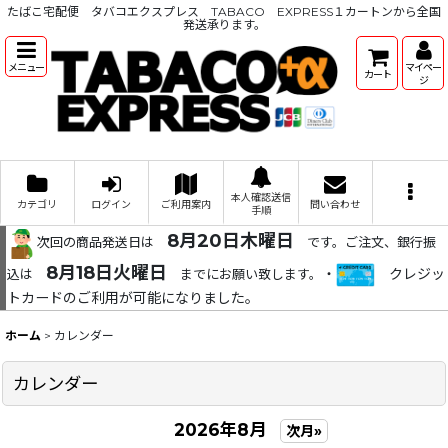
たばこ宅配便 タバコエクスプレス TABACO EXPRESS１カートンから全国
発送承ります。
メニュー
マイペー
カート
ジ
本人確認送信
カテゴリ
ログイン
ご利用案内
問い合わせ
手順
8月20日木曜日
次回の商品発送日は
です。ご注文、銀行振
8月18日火曜日
・
クレジッ
込は
までにお願い致します。
トカードのご利用が可能になりました。
ホーム
>
カレンダー
カレンダー
2026年8月
次月»