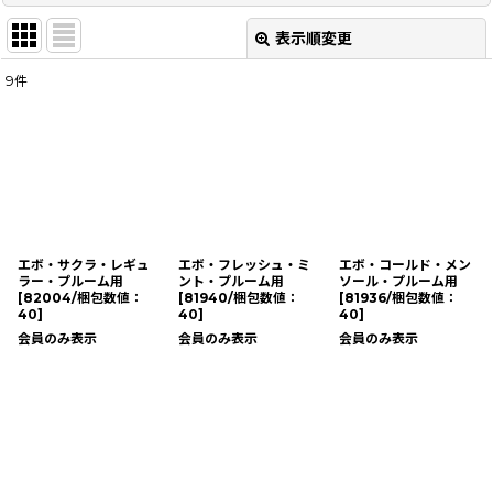
表示順変更
閉じる
9
件
表示数
:
並び順
:
絞り込む
エボ・サクラ・レギュ
エボ・フレッシュ・ミ
エボ・コールド・メン
ラー・プルーム用
ント・プルーム用
ソール・プルーム用
[
82004/梱包数値：
[
81940/梱包数値：
[
81936/梱包数値：
40
]
40
]
40
]
会員のみ表示
会員のみ表示
会員のみ表示