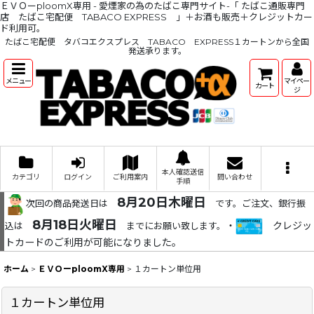
ＥＶＯーploomX専用 - 愛煙家の為のたばこ専門サイト-「 たばこ通販専門
店 たばこ宅配便 TABACO EXPRESS 」＋お酒も販売＋クレジットカー
ド利用可。
たばこ宅配便 タバコエクスプレス TABACO EXPRESS１カートンから全国
発送承ります。
メニュー
マイペー
カート
ジ
本人確認送信
カテゴリ
ログイン
ご利用案内
問い合わせ
手順
8月20日木曜日
次回の商品発送日は
です。ご注文、銀行振
8月18日火曜日
・
クレジッ
込は
までにお願い致します。
トカードのご利用が可能になりました。
ホーム
>
ＥＶＯーploomX専用
>
１カートン単位用
１カートン単位用