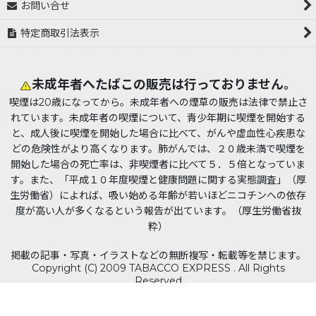
お問い合せ
特定商取引法表示
未成年者へたばこの販売は行っておりません。
喫煙は20歳になってから。未成年者への煙草の販売は法律で禁止さ
れています。未成年者の喫煙について、青少年期に喫煙を開始する
と、成人後に喫煙を開始した場合に比べて、がんや虚血性心疾患な
どの危険性がより高くなります。肺がんでは、２０歳未満で喫煙を
開始した場合の死亡率は、非喫煙者に比べて５．５倍となっていま
す。また、「平成１０年度喫煙と健康問題に関する実態調査」（厚
生労働省）によれば、吸い始める年齢が若いほどニコチンへの依存
度が高い人が多くなるという報告が出ています。（厚生労働省抜
粋）
掲載の記事・写真・イラストなどの無断複写・転載等を禁じます。
Copyright (C) 2009 TABACCO EXPRESS . All Rights
Reserved
Powered by
おちゃのこネット
ネットショップ作成サービス