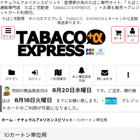
ナチュラルアメリカンスピリット - 愛煙家の為のたばこ専門サイト-「 たばこ
通販専門店 たばこ宅配便 TABACO EXPRESS 」＋お酒も販売＋クレジ
ットカード利用可。
たばこ宅配便 タバコエクスプレス TABACO EXPRESS１カートンから全国
発送承ります。
メニュー
マイペー
カート
ジ
本人確認送信
カテゴリ
ログイン
ご利用案内
問い合わせ
手順
8月20日木曜日
次回の商品発送日は
です。ご注文、銀行振
8月18日火曜日
・
クレジッ
込は
までにお願い致します。
トカードのご利用が可能になりました。
ホーム
>
ナチュラルアメリカンスピリット
>
10カートン単位用
10カートン単位用