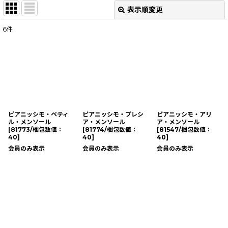
表示順変更
閉じる
6
件
サブカテゴリ
:
表示数
:
並び順
:
ピアニッシモ・ペティ
ピアニッシモ・プレシ
ピアニッシモ・アリ
ル・メンソール
ア・メンソール
ア・メンソール
絞り込む
[
81773/梱包数値：
[
81774/梱包数値：
[
81547/梱包数値：
40
]
40
]
40
]
会員のみ表示
会員のみ表示
会員のみ表示