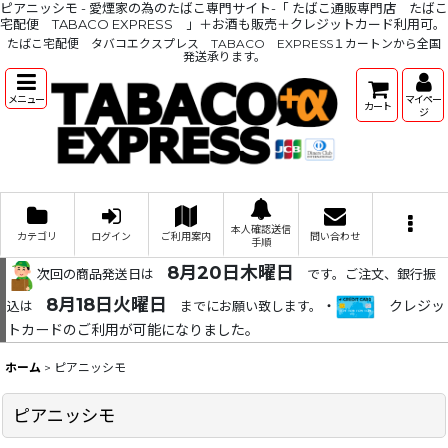
ピアニッシモ - 愛煙家の為のたばこ専門サイト-「 たばこ通販専門店 たばこ
宅配便 TABACO EXPRESS 」＋お酒も販売＋クレジットカード利用可。
たばこ宅配便 タバコエクスプレス TABACO EXPRESS１カートンから全国
発送承ります。
メニュー
マイペー
カート
ジ
本人確認送信
カテゴリ
ログイン
ご利用案内
問い合わせ
手順
8月20日木曜日
次回の商品発送日は
です。ご注文、銀行振
8月18日火曜日
・
クレジッ
込は
までにお願い致します。
トカードのご利用が可能になりました。
ホーム
>
ピアニッシモ
ピアニッシモ