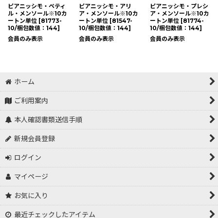
ピアニッシモ・ペティ
ピアニッシモ・アリ
ピアニッシモ・プレシ
ル・メンソール※10カ
ア・メンソール※10カ
ア・メンソール※10カ
ートン単位
[
81773-
ートン単位
[
81547-
ートン単位
[
81774-
10/梱包数値：144
]
10/梱包数値：144
]
10/梱包数値：144
]
会員のみ表示
会員のみ表示
会員のみ表示
ホーム
ご利用案内
本人確認書類送信手順
新規会員登録
ログイン
マイページ
お気に入り
最近チェックしたアイテム