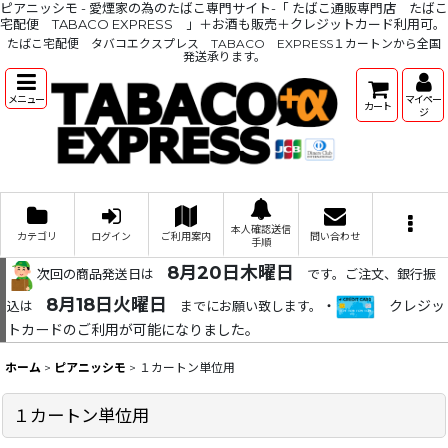
ピアニッシモ - 愛煙家の為のたばこ専門サイト-「 たばこ通販専門店 たばこ
宅配便 TABACO EXPRESS 」＋お酒も販売＋クレジットカード利用可。
たばこ宅配便 タバコエクスプレス TABACO EXPRESS１カートンから全国
発送承ります。
メニュー
マイペー
カート
ジ
本人確認送信
カテゴリ
ログイン
ご利用案内
問い合わせ
手順
8月20日木曜日
次回の商品発送日は
です。ご注文、銀行振
8月18日火曜日
・
クレジッ
込は
までにお願い致します。
トカードのご利用が可能になりました。
ホーム
>
ピアニッシモ
>
１カートン単位用
１カートン単位用