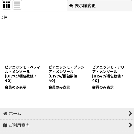
表示順変更
閉じる
3
件
表示数
:
並び順
:
絞り込む
ピアニッシモ・ペティ
ピアニッシモ・プレシ
ピアニッシモ・アリ
ル・メンソール
ア・メンソール
ア・メンソール
[
81773/梱包数値：
[
81774/梱包数値：
[
81547/梱包数値：
40
]
40
]
40
]
会員のみ表示
会員のみ表示
会員のみ表示
ホーム
ご利用案内