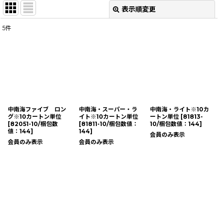
表示順変更
閉じる
5
件
表示数
:
並び順
:
絞り込む
中南海ファイブ ロン
中南海・スーパー・ラ
中南海・ライト※10カ
グ※10カートン単位
イト※10カートン単位
ートン単位
[
81813-
[
82051-10/梱包数
[
81811-10/梱包数値：
10/梱包数値：144
]
値：144
]
144
]
会員のみ表示
会員のみ表示
会員のみ表示