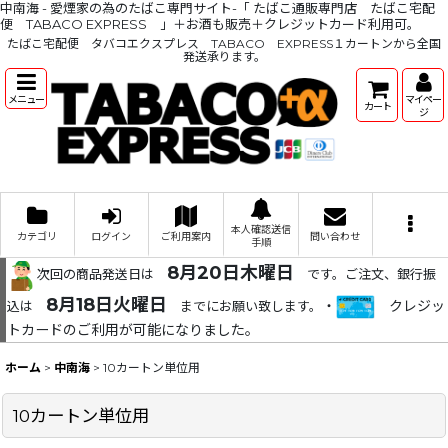
中南海 - 愛煙家の為のたばこ専門サイト-「 たばこ通販専門店 たばこ宅配
便 TABACO EXPRESS 」＋お酒も販売＋クレジットカード利用可。
たばこ宅配便 タバコエクスプレス TABACO EXPRESS１カートンから全国
発送承ります。
メニュー
マイペー
カート
ジ
本人確認送信
カテゴリ
ログイン
ご利用案内
問い合わせ
手順
8月20日木曜日
次回の商品発送日は
です。ご注文、銀行振
8月18日火曜日
・
クレジッ
込は
までにお願い致します。
トカードのご利用が可能になりました。
ホーム
>
中南海
>
10カートン単位用
10カートン単位用