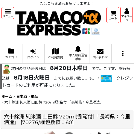
たばこもお酒もお届けしますよ！
メニュー
マイペー
カート
ジ
本人確認送信
カテゴリ
ログイン
ご利用案内
問い合わせ
手順
8月20日木曜日
次回の商品発送日は
です。ご注文、銀行振
8月18日火曜日
・
クレジッ
込は
までにお願い致します。
トカードのご利用が可能になりました。
ホーム
>
日本酒
>
単品
>
六十餘洲 純米酒 山田錦 720ml瓶[箱付]「長崎県：今里酒造」
六十餘洲 純米酒 山田錦 720ml瓶[箱付]「長崎県：今里
酒造」
[
70276/梱包数値：60
]