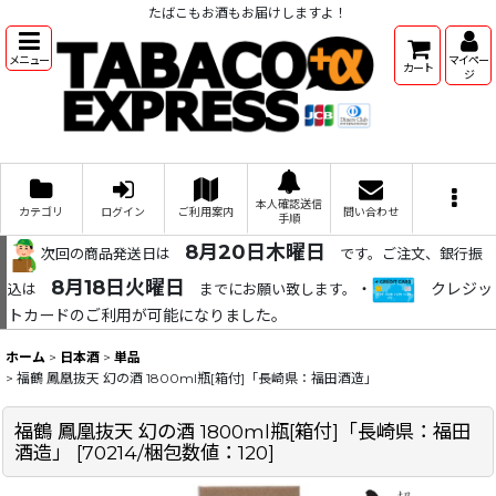
たばこもお酒もお届けしますよ！
メニュー
マイペー
カート
ジ
本人確認送信
カテゴリ
ログイン
ご利用案内
問い合わせ
手順
8月20日木曜日
次回の商品発送日は
です。ご注文、銀行振
8月18日火曜日
・
クレジッ
込は
までにお願い致します。
トカードのご利用が可能になりました。
ホーム
>
日本酒
>
単品
>
福鶴 鳳凰抜天 幻の酒 1800ml瓶[箱付]「長崎県：福田酒造」
福鶴 鳳凰抜天 幻の酒 1800ml瓶[箱付]「長崎県：福田
酒造」
[
70214/梱包数値：120
]