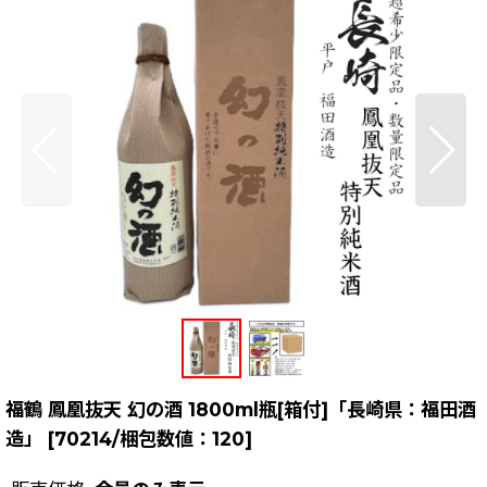
福鶴 鳳凰抜天 幻の酒 1800ml瓶[箱付]「長崎県：福田酒
造」
[
70214/梱包数値：120
]