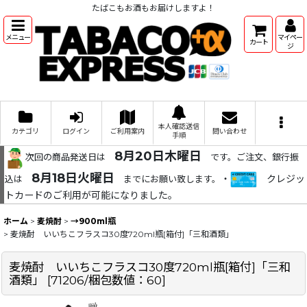
たばこもお酒もお届けしますよ！
メニュー
マイペー
カート
ジ
本人確認送信
カテゴリ
ログイン
ご利用案内
問い合わせ
手順
8月20日木曜日
次回の商品発送日は
です。ご注文、銀行振
8月18日火曜日
・
クレジッ
込は
までにお願い致します。
トカードのご利用が可能になりました。
ホーム
>
麦焼酎
>
→900ml瓶
>
麦焼酎 いいちこフラスコ30度720ml瓶[箱付]「三和酒類」
麦焼酎 いいちこフラスコ30度720ml瓶[箱付]「三和
酒類」
[
71206/梱包数値：60
]