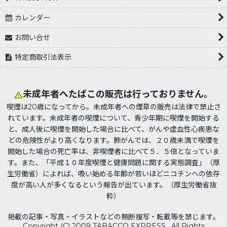
カレンダー
お問い合せ
特定商取引法表示
未成年者へたばこの販売は行っておりません。
喫煙は20歳になってから。未成年者への煙草の販売は法律で禁止さ
れています。未成年者の喫煙について、青少年期に喫煙を開始する
と、成人後に喫煙を開始した場合に比べて、がんや虚血性心疾患な
どの危険性がより高くなります。肺がんでは、２０歳未満で喫煙を
開始した場合の死亡率は、非喫煙者に比べて５．５倍となっていま
す。また、「平成１０年度喫煙と健康問題に関する実態調査」（厚
生労働省）によれば、吸い始める年齢が若いほどニコチンへの依存
度が高い人が多くなるという報告が出ています。（厚生労働省抜
粋）
掲載の記事・写真・イラストなどの無断複写・転載等を禁じます。
Copyright (C) 2009 TABACCO EXPRESS . All Rights