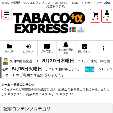
たばこ宅配便 タバコエクスプレス TABACO EXPRESS１カートンから全国
発送承ります。
メニュー
マイペー
カート
ジ
本人確認送信
カテゴリ
ログイン
ご利用案内
問い合わせ
手順
8月20日木曜日
次回の商品発送日は
です。ご注文、銀行振
8月18日火曜日
・
クレジッ
込は
までにお願い致します。
トカードのご利用が可能になりました。
ホーム
>
記事コンテンツ
>
ライターなど可燃性のある景品などは、配送上の危険防止の観点から、お付け
しておりません。 商品の買い取りは行っておりません。
記事コンテンツカテゴリ