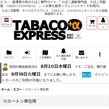
エコー - 愛煙家の為のたばこ専門サイト-「 たばこ通販専門店 たばこ宅配
便 TABACO EXPRESS 」＋お酒も販売＋クレジットカード利用可。
たばこ宅配便 タバコエクスプレス TABACO EXPRESS１カートンから全国
発送承ります。
メニュー
マイペー
カート
ジ
本人確認送信
カテゴリ
ログイン
ご利用案内
問い合わせ
手順
8月20日木曜日
次回の商品発送日は
です。ご注文、銀行振
8月18日火曜日
・
クレジッ
込は
までにお願い致します。
トカードのご利用が可能になりました。
ホーム
>
エコー
>
10カートン単位用
10カートン単位用