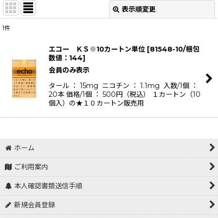
表示順変更
閉じる
1
件
表示数
:
エコー ＫＳ※10カートン単位
[
81548-10/梱包
数値：144
]
並び順
:
会員のみ表示
タール ： 15mg ニコチン ： 1.1mg 入数/1個 ：
絞り込む
20本 価格/1個 ： 500円（税込） １カートン（10
個入）の★１０カートン販売用
ホーム
ご利用案内
本人確認書類送信手順
新規会員登録