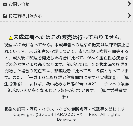
お問い合せ
特定商取引法表示
未成年者へたばこの販売は行っておりません。
喫煙は20歳になってから。未成年者への煙草の販売は法律で禁止さ
れています。未成年者の喫煙について、青少年期に喫煙を開始する
と、成人後に喫煙を開始した場合に比べて、がんや虚血性心疾患な
どの危険性がより高くなります。肺がんでは、２０歳未満で喫煙を
開始した場合の死亡率は、非喫煙者に比べて５．５倍となっていま
す。また、「平成１０年度喫煙と健康問題に関する実態調査」（厚
生労働省）によれば、吸い始める年齢が若いほどニコチンへの依存
度が高い人が多くなるという報告が出ています。（厚生労働省抜
粋）
掲載の記事・写真・イラストなどの無断複写・転載等を禁じます。
Copyright (C) 2009 TABACCO EXPRESS . All Rights
Reserved
Powered by
おちゃのこネット
ネットショップ作成サービス