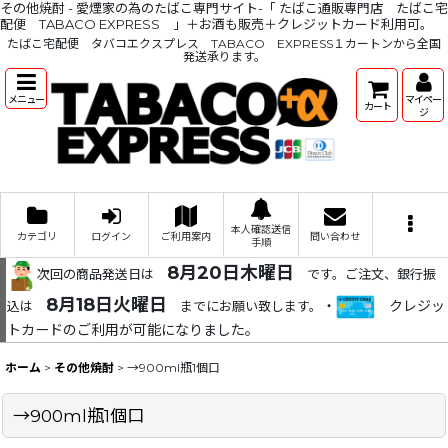
その他焼酎 - 愛煙家の為のたばこ専門サイト-「 たばこ通販専門店 たばこ宅
配便 TABACO EXPRESS 」＋お酒も販売＋クレジットカード利用可。
たばこ宅配便 タバコエクスプレス TABACO EXPRESS１カートンから全国
発送承ります。
メニュー
マイペー
カート
ジ
本人確認送信
カテゴリ
ログイン
ご利用案内
問い合わせ
手順
8月20日木曜日
次回の商品発送日は
です。ご注文、銀行振
8月18日火曜日
・
クレジッ
込は
までにお願い致します。
トカードのご利用が可能になりました。
ホーム
>
その他焼酎
>
→900ml瓶1個口
→900ml瓶1個口