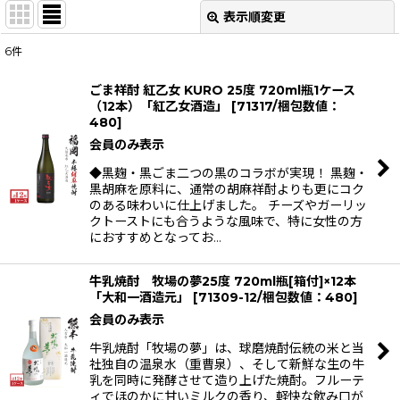
表示順変更
閉じる
6
件
表示数
:
ごま祥酎 紅乙女 KURO 25度 720ml瓶1ケース
（12本）「紅乙女酒造」
[
71317/梱包数値：
並び順
:
480
]
会員のみ表示
絞り込む
◆黒麹・黒ごま二つの黒のコラボが実現！ 黒麹・
黒胡麻を原料に、通常の胡麻祥酎よりも更にコク
のある味わいに仕上げました。 チーズやガーリッ
クトーストにも合うような風味で、特に女性の方
におすすめとなってお…
牛乳焼酎 牧場の夢25度 720ml瓶[箱付]×12本
「大和一酒造元」
[
71309-12/梱包数値：480
]
会員のみ表示
牛乳焼酎「牧場の夢」は、球磨焼酎伝統の米と当
社独自の温泉水（重曹泉）、そして新鮮な生の牛
乳を同時に発酵させて造り上げた焼酎。フルーテ
ィでほのかに甘いミルクの香り、軽快な飲み口が