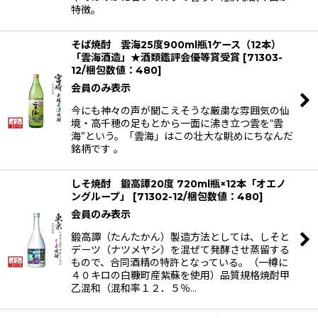
特徴。
そば焼酎 雲海25度900ml瓶1ケース（12本）
「雲海酒造」★酒類鑑評会優等賞受賞
[
71303-
12/梱包数値：480
]
会員のみ表示
今にも神々の声が聞こえそうな厳粛な雰囲気の仙
境・高千穂の足もとから一面に沸き立つ雲を“雲
海”という。「雲海」はこの壮大な眺めにちなんだ
銘柄です 。
しそ焼酎 鍛高譚20度 720ml瓶×12本「オエノ
ングループ」
[
71302-12/梱包数値：480
]
会員のみ表示
鍛高譚（たんたかん）製造方法としては、しそと
デーツ（ナツメヤシ）を混ぜて発酵させ蒸留する
もので、合同酒精の特許となっている。（一樽に
４０キロの白糠町産紫蘇を使用）品質規格焼酎甲
乙混和（混和率１２．５％…