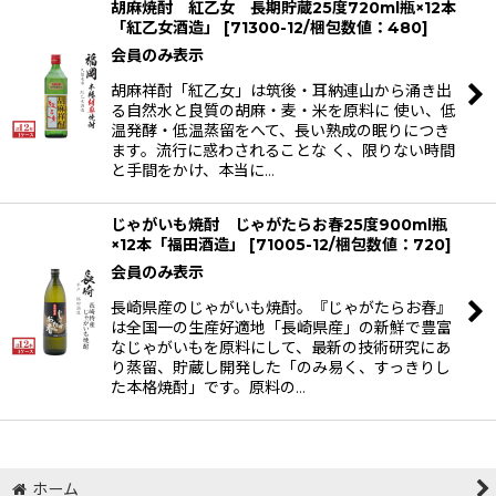
胡麻焼酎 紅乙女 長期貯蔵25度720ml瓶×12本
「紅乙女酒造」
[
71300-12/梱包数値：480
]
会員のみ表示
胡麻祥酎「紅乙女」は筑後・耳納連山から涌き出
る自然水と良質の胡麻・麦・米を原料に 使い、低
温発酵・低温蒸留をへて、長い熟成の眠りにつき
ます。流行に惑わされることな く、限りない時間
と手間をかけ、本当に…
じゃがいも焼酎 じゃがたらお春25度900ml瓶
×12本「福田酒造」
[
71005-12/梱包数値：720
]
会員のみ表示
長崎県産のじゃがいも焼酎。『じゃがたらお春』
は全国一の生産好適地「長崎県産」の新鮮で豊富
なじゃがいもを原料にして、最新の技術研究にあ
り蒸留、貯蔵し開発した「のみ易く、すっきりし
た本格焼酎」です。原料の…
ホーム