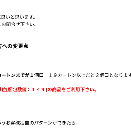
ば良いと思います。
にお問合せ下さい。
方への変更点
。
カートンまでが１個口
。１９カートン以上だと２個口となりま
位[梱包数値：１４４]の商品をご利用下さい。
いうお客様独自のパターンができたら、
。