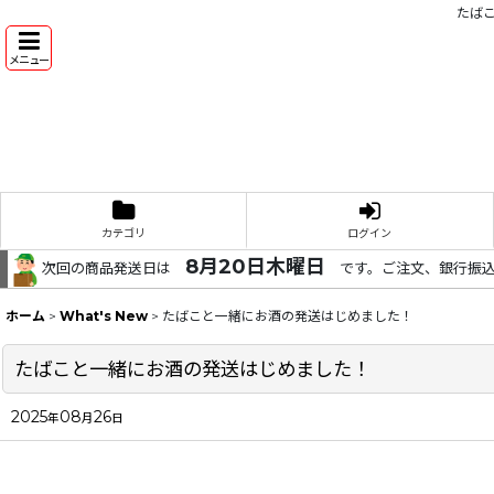
たばこ
メニュー
カテゴリ
ログイン
8月20日木曜日
次回の商品発送日は
です。ご注文、銀行振
ホーム
>
What's New
>
たばこと一緒にお酒の発送はじめました！
たばこと一緒にお酒の発送はじめました！
2025
08
26
年
月
日