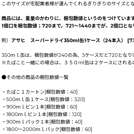
このサイズが宅配業者様が運んでくれるぎりぎりのサイズと
商品には、重量のかわりに、梱包数値というのをつけていま
1個口を梱包数値；720まで。721～1440までが、2個口と
例）
アサヒ スーパードライ350ml缶1ケース（24本入）
[
7
350ｍｌ缶は、梱包数値が240の為、3ケースだと720とな
※たばこと一緒にの場合は、３５０ml缶は２ケースにされる
●その他の商品の梱包数値一覧
・たばこ１カートン[梱包数値：40]
・500ｍｌ缶１ケース[梱包数値：320]
・900ｍｌビン１本[梱包数値：60]
・1800ｍｌビン１本[梱包数値：120]
・900ｍｌパック１本[梱包数値：40]
・1800～2000ｍｌパック[梱包数値：60]